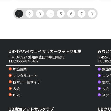
1
2
3
…
5
6
7
UB刈谷ハイウェイサッカーフットサル場
みなと
〒473-0927 愛知県豊田市中田町泉1
〒455-
TEL:0566-87-5407
TEL:052
施設案内
施設
レンタルコート
レン
個サル・個サイチ
個サ
大会
大会
BBQ
スク
UB東海フットサルクラブ
UBク