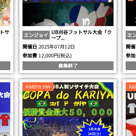
ットサ
UB刈谷フットサル大会「ク
エンジョイ
エ
ープ...
開催日
2025年07月12日
開催
参加費
12,000円(税込)
参加
募集終了
KARIYA HW
KA