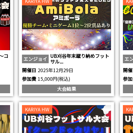
KARIYA HW
KA
〜コ
UB刈谷年末蹴り納めフット
エンジョイ
エ
サル...
開催日
2025年12月29日
開催
参加費
15,000円(税込)
参加
大会結果
KARIYA HW
KA