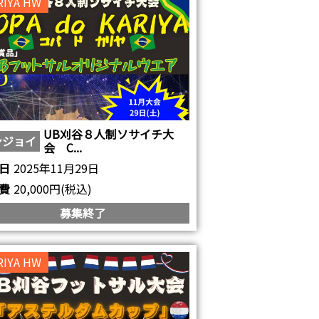
RIYA HW
UB刈谷８人制ソサイチ大
ンジョイ
会 C...
日
2025年11月29日
費
20,000円(税込)
募集終了
RIYA HW