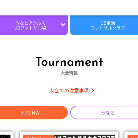
みなとアクルス
UB東海
UBフットサル場
フットサルクラブ
施設情報
施設情報
レンタルコート
レンタルコート
Tournament
個サル
個サル・個サイチ
大会情報
大会
大会
大会での注意事項
スクール募集
刈谷 HW
みなと