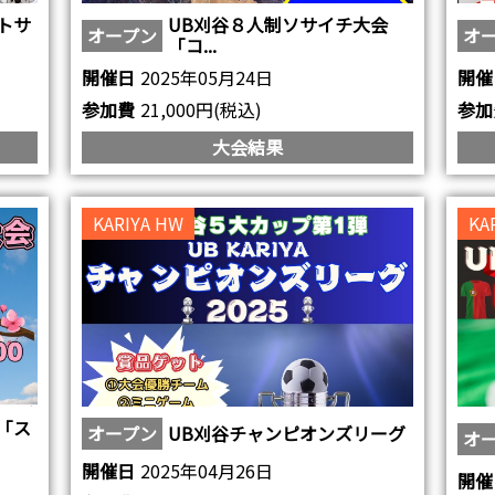
トサ
UB刈谷８人制ソサイチ大会
オープン
オ
「コ...
開催日
2025年05月24日
開催
参加費
21,000円(税込)
参加
大会結果
KARIYA HW
KA
「ス
オープン
UB刈谷チャンピオンズリーグ
オ
開催日
2025年04月26日
開催