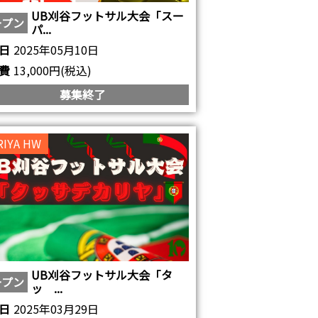
UB刈谷フットサル大会「スー
ープン
パ...
日
2025年05月10日
費
13,000円(税込)
募集終了
RIYA HW
UB刈谷フットサル大会「タ
ープン
ッ ...
日
2025年03月29日