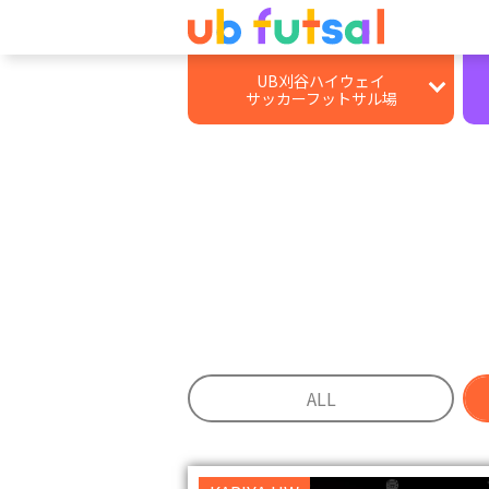
UB刈谷ハイウェイ
サッカーフットサル場
施設情報
レンタルコート
個サル・個サイチ
大会
BBQ
ALL