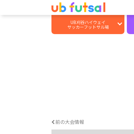
UB刈谷ハイウェイ
サッカーフットサル場
施設情報
レンタルコート
個サル・個サイチ
大会
BBQ
前の大会情報