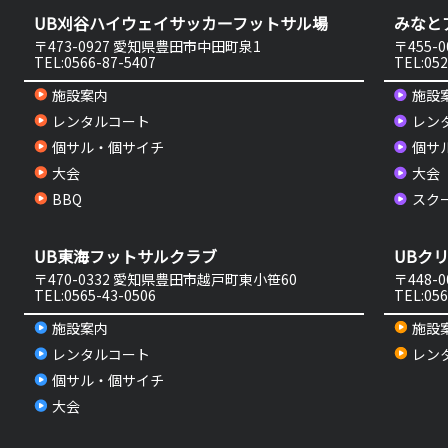
UB刈谷ハイウェイサッカーフットサル場
みなと
〒473-0927 愛知県豊田市中田町泉1
〒455-
TEL:0566-87-5407
TEL:052
施設案内
施設
レンタルコート
レン
個サル・個サイチ
個サ
大会
大会
BBQ
スク
UB東海フットサルクラブ
UBク
〒470-0332 愛知県豊田市越戸町東小笹60
〒448-
TEL:0565-43-0506
TEL:056
施設案内
施設
レンタルコート
レン
個サル・個サイチ
大会