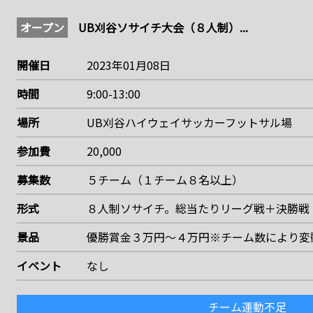
オープン
UB刈谷ソサイチ大会（８人制）...
開催日
2023年01月08日
時間
9:00-13:00
場所
UB刈谷ハイウェイサッカーフットサル場
参加費
20,000
募集数
５チーム（１チーム８名以上）
形式
８人制ソサイチ。総当たりリーグ戦＋決勝戦
景品
優勝賞金３万円〜４万円※チーム数により変
イベント
なし
チーム運動不足