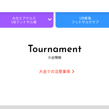
みなとアクルス
UB東海
UBフットサル場
フットサルクラブ
施設情報
施設情報
レンタルコート
レンタルコート
Tournament
個サル
個サル・個サイチ
大会情報
大会
大会
大会での注意事項
スクール募集