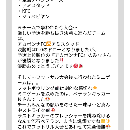
・アミスタッド
・KFC
・ジュベビヤン
６チームで争われた今大会…
厳しい予選を勝ち抜き決勝に進んだチーム
は、
アカボンナFC
アミスタッド
決勝戦は0-0のドローとなりましたが、
予選上位順位の『アカボンナFC』のみなさん
が優勝となりました
優勝おめでとうございます
そして…フットサル大会後に行われたミニゲ
ームは。。
フットボウリング
は劇的な幕切れ
ミニゲームを決めたのは、ベテランキッカー
Ｎさんでした
チームみんなの願いをのせた一球は…ど真ん
中ストライク
ラストキッカーのプレッシャーを跳ね除ける
なんて流石ベテラン、まさに燻銀ですね
これでフットサル大会とあわせて完全優勝