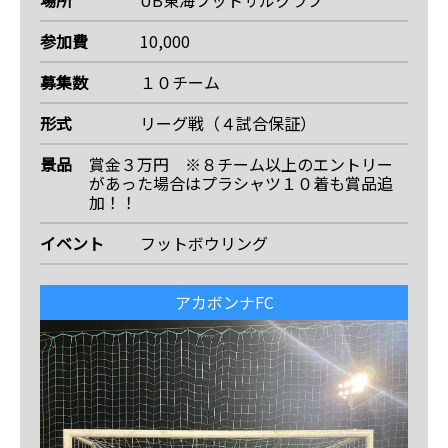
参加費
10,000
募集数
１０チーム
形式
リーグ戦（４試合保証）
景品
賞金３万円 ※８チーム以上のエントリー
があった場合はプラシャツ１０着も賞品追
加！！
イベント
フットボウリング
アカボンナFC