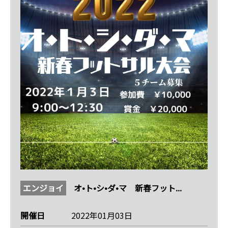
エンジョイ
オ•ト•シ•ダ•マ 新春フット...
開催日
2022年01月03日